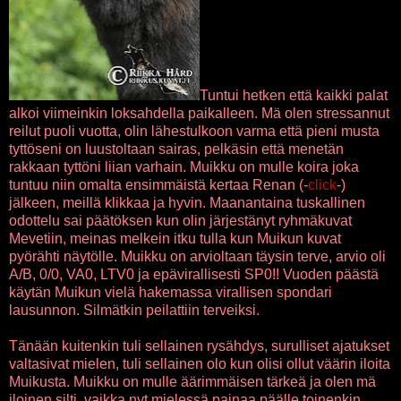
Tuntui hetken että kaikki palat
alkoi viimeinkin loksahdella paikalleen. Mä olen stressannut
reilut puoli vuotta, olin lähestulkoon varma että pieni musta
tyttöseni on luustoltaan sairas, pelkäsin että menetän
rakkaan tyttöni liian varhain. Muikku on mulle koira joka
tuntuu niin omalta ensimmäistä kertaa Renan (-
click
-)
jälkeen, meillä klikkaa ja hyvin. Maanantaina tuskallinen
odottelu sai päätöksen kun olin järjestänyt ryhmäkuvat
Mevetiin, meinas melkein itku tulla kun Muikun kuvat
pyörähti näytölle. Muikku on arvioltaan täysin terve, arvio oli
A/B, 0/0, VA0, LTV0 ja epävirallisesti SP0!! Vuoden päästä
käytän Muikun vielä hakemassa virallisen spondari
lausunnon. Silmätkin peilattiin terveiksi.
Tänään kuitenkin tuli sellainen rysähdys, surulliset ajatukset
valtasivat mielen, tuli sellainen olo kun olisi ollut väärin iloita
Muikusta. Muikku on mulle äärimmäisen tärkeä ja olen mä
iloinen silti, vaikka nyt mielessä painaa päälle toinenkin