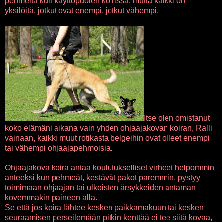
pehmeitä kun käyttöpuolen koirissa, mutta kaikki on
yksilöitä, jotkut ovat enempi, jotkut vähempi.
Itse olen omistanut
koko elämäni aikana vain yhden ohjaajakovan koiran, Ralli
vainaan, kaikki muut rotikasta belgeihin ovat olleet enempi
tai vähempi ohjaajapehmoisia.
Ohjaajakova koira antaa koulutukselliset virheet helpommin
anteeksi kun pehmeät, kestävät pakot paremmin, pystyy
toimimaan ohjaajan tai ulkoisten ärsykkeiden antaman
kovemmakin paineen alla.
Se että jos koira lähtee kesken paikkamakuun tai kesken
seuraamisen perseilemään pitkin kenttää ei tee siitä kovaa,