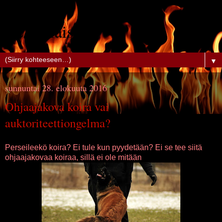
Belgialaiset
▼
sunnuntai 28. elokuuta 2016
Ohjaajakova koira vai
auktoriteettiongelma?
Perseileekö koira? Ei tule kun pyydetään? Ei se tee siitä
ohjaajakovaa koiraa, sillä ei ole mitään