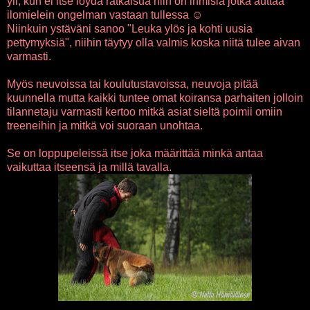
yli, kun ei itse löydä ratkaisua niin on ihmisiä jotka auttaa
ilomielein ongelman vastaan tullessa ☺
Niinkuin ystäväni sanoo "Leuka ylös ja kohti uusia
pettymyksiä", niihin täytyy olla valmis koska niitä tulee aivan
varmasti.
Myös neuvoissa tai koulutustavoissa, neuvoja pitää
kuunnella mutta kaikki tuntee omat koiransa parhaiten jolloin
tilannetaju varmasti kertoo mitkä asiat sieltä poimii omiin
treeneihin ja mitkä voi suoraan unohtaa.
Se on loppupeleissä itse joka määrittää minkä antaa
vaikuttaa itseensä ja millä tavalla.