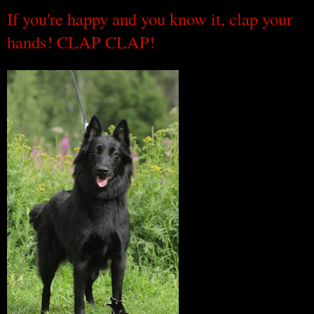
If you're happy and you know it, clap your
hands! CLAP CLAP!