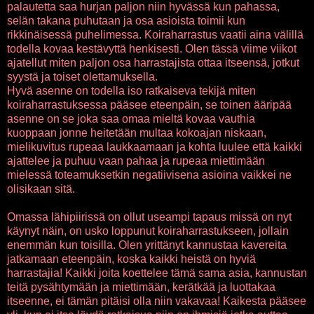
palautetta saa hurjan paljon niin hyvässä kun pahassa,
selän takana puhutaan ja osa asioista toimii kun
rikkinäisessä puhelimessa. Koiraharrastus vaatii aina välillä
todella kovaa kestävyttä henkisesti. Olen tässä viime viikot
ajatellut miten paljon osa harrastajista ottaa itseensä, jotkut
syystä ja toiset olettamuksella.
Hyvä asenne on todella iso ratkaiseva tekijä miten
koiraharrastuksessa pääsee eteenpäin, se toinen ääripää
asenne on se joka saa omaa mieltä kovaa vauthia
kuoppaan jonne heitetään multaa kokoajan niskaan,
mielikuvitus rupeaa laukkaamaan ja kohta luulee että kaikki
ajattelee ja puhuu vaan pahaa ja rupeaa miettimään
mielessä toteamuksetkin negatiivisena asioina vaikkei ne
olisikaan sitä.
Omassa lähipiirissä on ollut useampi tapaus missä on nyt
käynyt näin, on usko loppunut koiraharrastukseen, jollain
enemmän kun toisilla. Olen yrittänyt kannustaa kavereita
jatkamaan eteenpäin, koska kaikki heistä on hyviä
harrastajia! Kaikki joita koettelee tämä sama asia, kannustan
teitä pysähtymään ja miettimään, kerätkää ja luottakaa
itseenne, ei tämän pitäisi olla niin vakavaa! Kaikesta pääsee