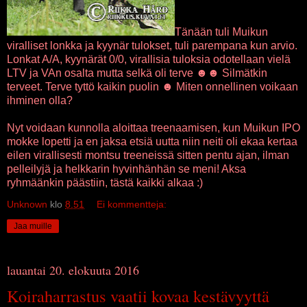
Tänään tuli Muikun
viralliset lonkka ja kyynär tulokset, tuli parempana kun arvio.
Lonkat A/A, kyynärät 0/0, virallisia tuloksia odotellaan vielä
LTV ja VAn osalta mutta selkä oli terve ☻☻ Silmätkin
terveet. Terve tyttö kaikin puolin ☻ Miten onnellinen voikaan
ihminen olla?
Nyt voidaan kunnolla aloittaa treenaamisen, kun Muikun IPO
mokke lopetti ja en jaksa etsiä uutta niin neiti oli ekaa kertaa
eilen virallisesti montsu treeneissä sitten pentu ajan, ilman
pelleilyjä ja helkkarin hyvinhänhän se meni! Aksa
ryhmäänkin päästiin, tästä kaikki alkaa :)
Unknown
klo
8.51
Ei kommentteja:
Jaa muille
lauantai 20. elokuuta 2016
Koiraharrastus vaatii kovaa kestävyyttä