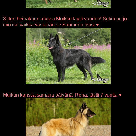
Sitten heinäkuun alussa Muikku täytti vuoden! Sekin on jo
niin iso vaikka vastahan se Suomeen lensi ♥
Muikun kanssa samana päivänä, Rena, täytti 7 vuotta ♥