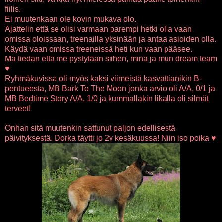
fiilis.
Ei muutenkaan ole kovin mukava olo.
Ajattelin että se olisi varmaan parempi hetki olla vaan
omissa oloissaan, treenailla yksinään ja antaa asioiden olla.
Käydä vaan omissa treeneissä heti kun vaan pääsee.
Mä tiedän että me pystytään siihen, minä ja mun dream team
♥
Ryhmäkuvissa oli myös kaksi viimeistä kasvattianikin B-
pentueesta, MB Bark To The Moon jonka arvio oli A/A, 0/1 ja
MB Bedtime Story A/A, 1/0 ja kummallakin likalla oli silmät
terveet!
Onhan sitä muutenkin sattunut paljon edellisestä
päivityksestä. Dorka täytti jo 2v kesäkuussa! Niin iso poika ♥